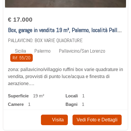
€ 17.000
Box, garage in vendita 19 m², Palermo, località Pallavicino/San Lorenzo
PALLAVICINO: BOX VARIE QUADRATURE
Sicilia
Palermo
Pallavicino/San Lorenzo
Rif. 55/20
zona: pallavicino/villaggio ruffini box varie quadrature in
vendita, provvisti di punto luce/acqua e finestra di
aerazione.…
Superficie
19 m²
locali
1
camere
1
bagni
1
Visita
Vedi Foto e Dettagli