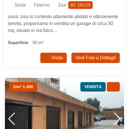
Sicilia
Palermo
Zisa
Rif. 150/25
zona: zisa in contesto altamente abitato e ottimamente
servito, proponiamo in vendita un garage di circa 50
mq, situato in via falco…
Superficie
50 m²
Visita
Vedi Foto e Dettagli
€/m² 1.450
VENDITA