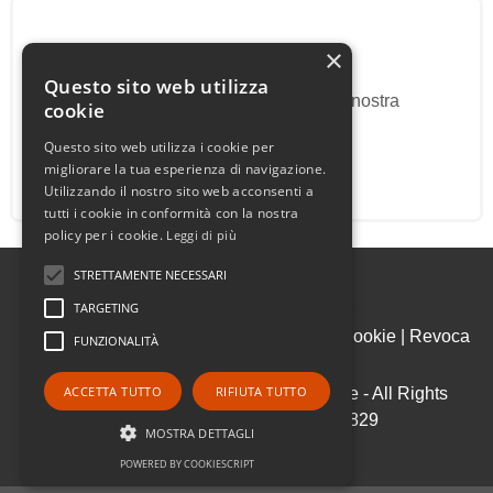
Proponi il Tuo Immobile
×
Questo sito web utilizza
Proponi il tuo immobile alla nostra
cookie
agenzia.
Questo sito web utilizza i cookie per
migliorare la tua esperienza di navigazione.
Utilizzando il nostro sito web acconsenti a
tutti i cookie in conformità con la nostra
policy per i cookie.
Leggi di più
STRETTAMENTE NECESSARI
TARGETING
Admin
|
Informativa Privacy
|
Informativa Cookie
|
Revoca
FUNZIONALITÀ
Consensi
ACCETTA TUTTO
RIFIUTA TUTTO
© Copyright 2026 - Sovrano Immobiliare - All Rights
reserved - Part. IVA 05916270829
MOSTRA DETTAGLI
.
POWERED BY COOKIESCRIPT