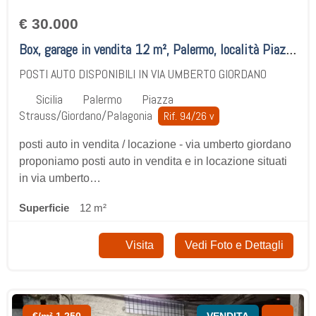
€ 30.000
Box, garage in vendita 12 m², Palermo, località Piazza Strauss/Giordano/Palagonia
POSTI AUTO DISPONIBILI IN VIA UMBERTO GIORDANO
Sicilia
Palermo
Piazza
Strauss/Giordano/Palagonia
Rif. 94/26 v
posti auto in vendita / locazione - via umberto giordano
proponiamo posti auto in vendita e in locazione situati
in via umberto…
Superficie
12 m²
Visita
Vedi Foto e Dettagli
€/m² 1.250
VENDITA