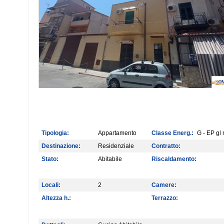
Tipologia:
Appartamento
Classe Energ.:
G - EP gl 
Destinazione:
Residenziale
Contratto:
Stato:
Abitabile
Riscaldamento:
Locali:
2
Camere:
Altezza h.:
Terrazzo: