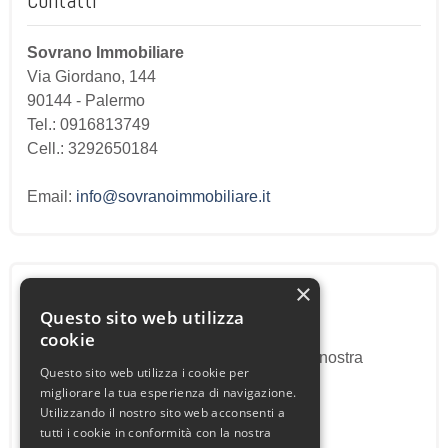
Contatti
Sovrano Immobiliare
Via Giordano, 144
90144
-
Palermo
Tel.:
0916813749
Cell.: 3292650184
Email:
info@sovranoimmobiliare.it
×
Proponi il Tuo Immobile
Questo sito web utilizza
cookie
Proponi il tuo immobile alla nostra
Questo sito web utilizza i cookie per
agenzia.
migliorare la tua esperienza di navigazione.
Utilizzando il nostro sito web acconsenti a
tutti i cookie in conformità con la nostra