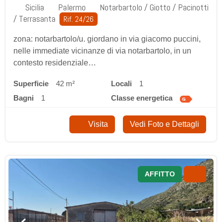
Sicilia
Palermo
Notarbartolo / Giotto / Pacinotti
/ Terrasanta
Rif. 24/26
zona: notarbartolo/u. giordano in via giacomo puccini,
nelle immediate vicinanze di via notarbartolo, in un
contesto residenziale…
Superficie
42 m²
locali
1
bagni
1
classe energetica
Visita
Vedi Foto e Dettagli
AFFITTO