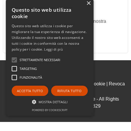
×
Proponi il Tuo Immobile
Questo sito web utilizza
cookie
Proponi il tuo immobile alla nostra
Questo sito web utilizza i cookie per
agenzia.
migliorare la tua esperienza di navigazione.
Utilizzando il nostro sito web acconsenti a
tutti i cookie in conformità con la nostra
policy per i cookie.
Leggi di più
STRETTAMENTE NECESSARI
TARGETING
FUNZIONALITÀ
Admin
|
Informativa Privacy
|
Informativa Cookie
|
Revoca
Consensi
ACCETTA TUTTO
RIFIUTA TUTTO
© Copyright 2026 - Sovrano Immobiliare - All Rights
MOSTRA DETTAGLI
reserved - Part. IVA 05916270829
POWERED BY COOKIESCRIPT
.
Gestionale per agenzia immobiliare - GestionaleRe.it