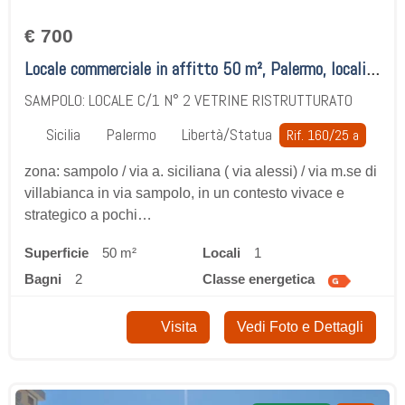
€ 700
Locale commerciale in affitto 50 m², Palermo, località Libertà/Statua
SAMPOLO: LOCALE C/1 N° 2 VETRINE RISTRUTTURATO
Sicilia
Palermo
Libertà/Statua
Rif. 160/25 a
zona: sampolo / via a. siciliana ( via alessi) / via m.se di
villabianca in via sampolo, in un contesto vivace e
strategico a pochi…
Superficie
50 m²
locali
1
bagni
2
classe energetica
Visita
Vedi Foto e Dettagli