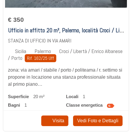
€ 350
Ufficio in affitto 20 m², Palermo, località Croci / Libertà / Enrico Albanese / Porto
STANZA DI UFFICIO IN VIA AMARI
Sicilia
Palermo
Croci / Libertà / Enrico Albanese
/ Porto
Rif. 162/25 Uff
zona: via amari / stabile / porto / politeama / r. settimo si
propone in locazione una stanza professionale situata
al primo piano…
Superficie
20 m²
locali
1
bagni
1
classe energetica
Visita
Vedi Foto e Dettagli